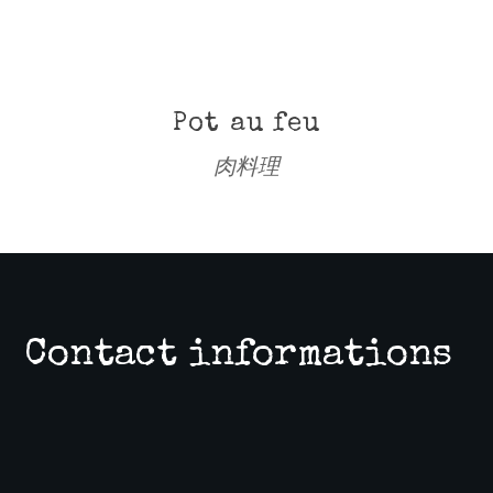
 feu
Tomates fa
理
肉料理
野
Contact informations